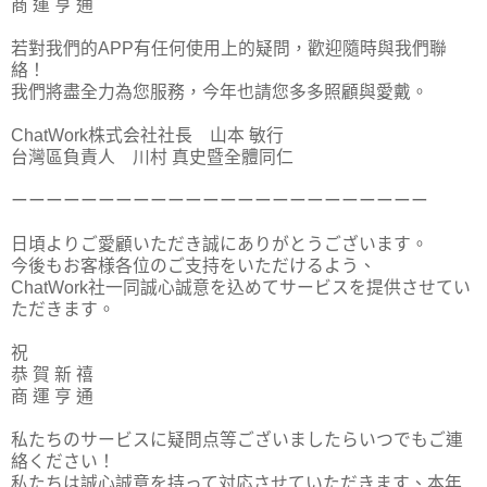
商 運 亨 通
若對我們的APP有任何使用上的疑問，歡迎隨時與我們聯
絡！
我們將盡全力為您服務，今年也請您多多照顧與愛戴。
ChatWork株式会社社長 山本 敏行
台灣區負責人 川村 真史暨全體同仁
ーーーーーーーーーーーーーーーーーーーーーーーー
日頃よりご愛顧いただき誠にありがとうございます。
今後もお客様各位のご支持をいただけるよう、
ChatWork社一同誠心誠意を込めてサービスを提供させてい
ただきます。
祝
恭 賀 新 禧
商 運 亨 通
私たちのサービスに疑問点等ございましたらいつでもご連
絡ください！
私たちは誠心誠意を持って対応させていただきます、本年